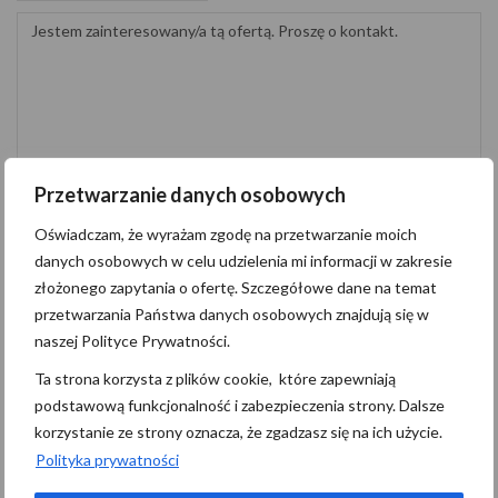
Przetwarzanie danych osobowych
Oświadczam, że wyrażam zgodę na przetwarzanie moich danych
osobowych w celu udzielenia mi informacji w zakresie złożonego zapytania o
Oświadczam, że wyrażam zgodę na przetwarzanie moich
ofertę. Szczegółowe dane na temat przetwarzania Państwa danych osobowych
znajdują się
tutaj
.
danych osobowych w celu udzielenia mi informacji w zakresie
złożonego zapytania o ofertę. Szczegółowe dane na temat
przetwarzania Państwa danych osobowych znajdują się w
Wyślij wiadomość
naszej Polityce Prywatności.
Ta strona korzysta z plików cookie, które zapewniają
Administratorem danych osobowych jest Pomerania Nieruchomości z
podstawową funkcjonalność i zabezpieczenia strony. Dalsze
siedzibą przy M.Niedziałkowskiego 21/101, 71-410 Szczecin
korzystanie ze strony oznacza, że zgadzasz się na ich użycie.
(“Administrator”), z którym można się skontaktować przez adres
biuro@pomerania.szczecin.pl…
czytaj więcej
Polityka prywatności