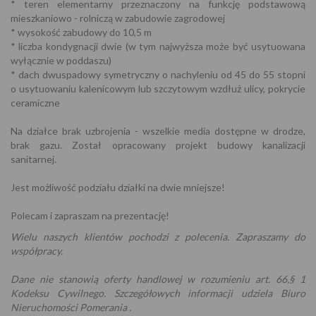
* teren elementarny przeznaczony na funkcję podstawową
mieszkaniowo - rolniczą w zabudowie zagrodowej
* wysokość zabudowy do 10,5 m
* liczba kondygnacji dwie (w tym najwyższa może być usytuowana
wyłącznie w poddaszu)
* dach dwuspadowy symetryczny o nachyleniu od 45 do 55 stopni
o usytuowaniu kalenicowym lub szczytowym wzdłuż ulicy, pokrycie
ceramiczne
Na działce brak uzbrojenia - wszelkie media dostępne w drodze,
brak gazu. Został opracowany projekt budowy kanalizacji
sanitarnej.
Jest możliwość podziału działki na dwie mniejsze!
Polecam i zapraszam na prezentację!
Wielu naszych klientów pochodzi z polecenia. Zapraszamy do
współpracy.
Dane nie stanowią oferty handlowej w rozumieniu art. 66,§ 1
Kodeksu Cywilnego. Szczegółowych informacji udziela Biuro
Nieruchomości Pomerania .