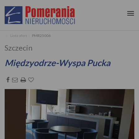
Tog
nav
Lista ofert
PMR25006
Szczecin
Międzyodrze-Wyspa Pucka