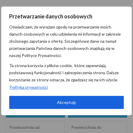
Wyślij wiadomość
Przetwarzanie danych osobowych
Oświadczam, że wyrażam zgodę na przetwarzanie moich
Administratorem danych osobowych jest Pomerania Nieruchomości z
danych osobowych w celu udzielenia mi informacji w zakresie
siedzibą przy M.Niedziałkowskiego 21/101, 71-410 Szczecin
złożonego zapytania o ofertę. Szczegółowe dane na temat
(“Administrator”), z którym można się skontaktować przez adres
przetwarzania Państwa danych osobowych znajdują się w
biuro@pomerania.szczecin.pl…
czytaj więcej
naszej Polityce Prywatności.
Ta strona korzysta z plików cookie, które zapewniają
Szukaj
podstawową funkcjonalność i zabezpieczenia strony. Dalsze
korzystanie ze strony oznacza, że zgadzasz się na ich użycie.
Polityka prywatności
Akceptuję
MIESZKANIE
SPRZEDAŻ