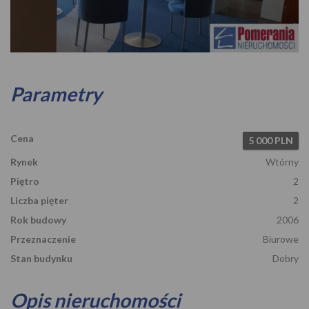
Zdjęcie 1
Parametry
Cena
5 000 PLN
Rynek
Wtórny
Piętro
2
Liczba pięter
2
Rok budowy
2006
Przeznaczenie
Biurowe
Stan budynku
Dobry
Opis nieruchomości