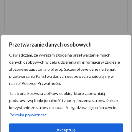
Oświadczam, że wyrażam zgodę na przetwarzanie moich danych
Przetwarzanie danych osobowych
osobowych w celu udzielenia mi informacji w zakresie złożonego zapytania o
ofertę. Szczegółowe dane na temat przetwarzania Państwa danych osobowych
znajdują się
tutaj
.
Oświadczam, że wyrażam zgodę na przetwarzanie moich
danych osobowych w celu udzielenia mi informacji w zakresie
złożonego zapytania o ofertę. Szczegółowe dane na temat
Wyślij wiadomość
przetwarzania Państwa danych osobowych znajdują się w
naszej Polityce Prywatności.
Administratorem danych osobowych jest Pomerania Nieruchomości z
Ta strona korzysta z plików cookie, które zapewniają
siedzibą przy M.Niedziałkowskiego 21/101, 71-410 Szczecin
podstawową funkcjonalność i zabezpieczenia strony. Dalsze
(“Administrator”), z którym można się skontaktować przez adres
biuro@pomerania.szczecin.pl…
czytaj więcej
korzystanie ze strony oznacza, że zgadzasz się na ich użycie.
Polityka prywatności
Szukaj
Akceptuję