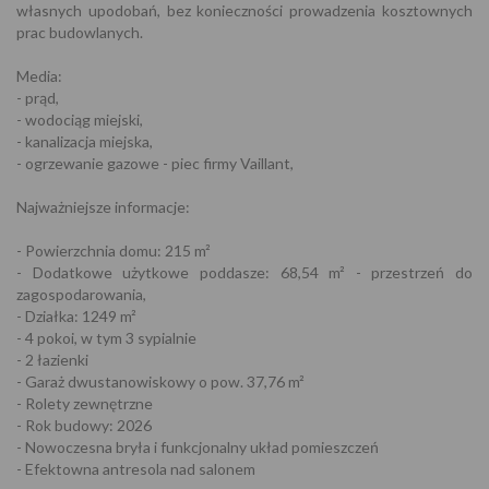
własnych upodobań, bez konieczności prowadzenia kosztownych
prac budowlanych.
Media:
- prąd,
- wodociąg miejski,
- kanalizacja miejska,
- ogrzewanie gazowe - piec firmy Vaillant,
Najważniejsze informacje:
- Powierzchnia domu: 215 m²
- Dodatkowe użytkowe poddasze: 68,54 m² - przestrzeń do
zagospodarowania,
- Działka: 1249 m²
- 4 pokoi, w tym 3 sypialnie
- 2 łazienki
- Garaż dwustanowiskowy o pow. 37,76 m²
- Rolety zewnętrzne
- Rok budowy: 2026
- Nowoczesna bryła i funkcjonalny układ pomieszczeń
- Efektowna antresola nad salonem