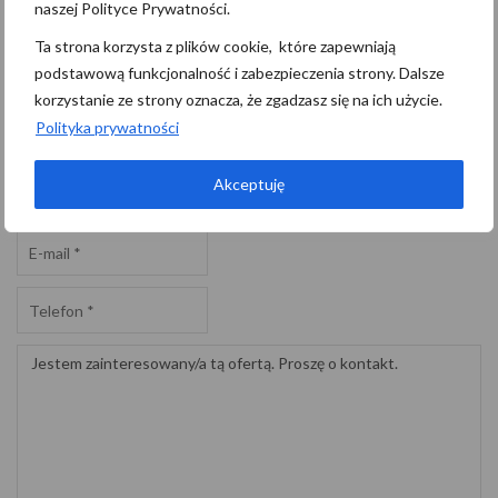
naszej Polityce Prywatności.
Pomerania Nieruchomości
Ta strona korzysta z plików cookie, które zapewniają
Telefon:
602294787, 697767787
podstawową funkcjonalność i zabezpieczenia strony. Dalsze
korzystanie ze strony oznacza, że zgadzasz się na ich użycie.
E-mail:
biuro@pomerania.szczecin.pl
Polityka prywatności
Akceptuję