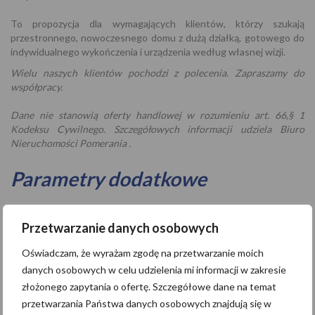
To propozycja dla wymagających klientów, którzy szukają
przestronnego, nowoczesnego domu z dużą działką, gotowego do
indywidualnego wykończenia i urządzenia według własnej wizji.
Wielu naszych klientów pochodzi z polecenia. Zapraszamy do
współpracy.
Dane nie stanowią oferty handlowej w rozumieniu art. 66,§ 1
Kodeksu Cywilnego. Szczegółowych informacji udziela Biuro
Nieruchomości Pomerania .
Parametry dodatkowe
Przetwarzanie danych osobowych
Droga dojazdowa:
Asfaltowa
Oświadczam, że wyrażam zgodę na przetwarzanie moich
danych osobowych w celu udzielenia mi informacji w zakresie
Kontakt
złożonego zapytania o ofertę. Szczegółowe dane na temat
przetwarzania Państwa danych osobowych znajdują się w