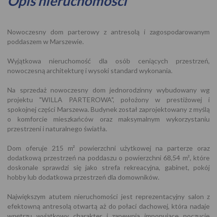
Opis nieruchomości
Nowoczesny dom parterowy z antresolą i zagospodarowanym
poddaszem w Marszewie.
Wyjątkowa nieruchomość dla osób ceniących przestrzeń,
nowoczesną architekturę i wysoki standard wykonania.
Na sprzedaż nowoczesny dom jednorodzinny wybudowany wg
projektu "WILLA PARTEROWA", położony w prestiżowej i
spokojnej części Marszewa. Budynek został zaprojektowany z myślą
o komforcie mieszkańców oraz maksymalnym wykorzystaniu
przestrzeni i naturalnego światła.
Dom oferuje 215 m² powierzchni użytkowej na parterze oraz
dodatkową przestrzeń na poddaszu o powierzchni 68,54 m², które
doskonale sprawdzi się jako strefa rekreacyjna, gabinet, pokój
hobby lub dodatkowa przestrzeń dla domowników.
Największym atutem nieruchomości jest reprezentacyjny salon z
efektowną antresolą otwartą aż do połaci dachowej, która nadaje
wnętrzu wyjątkowy charakter i zapewnia imponujące poczucie