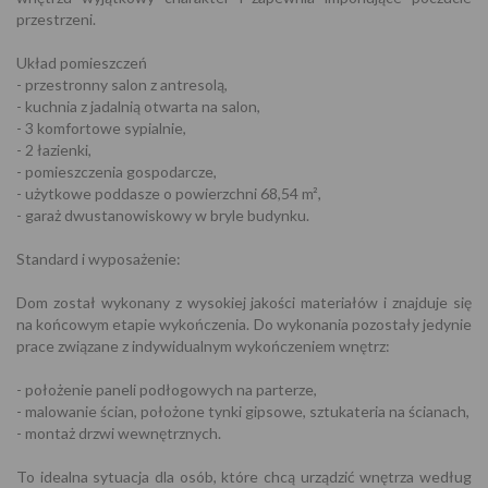
przestrzeni.
Układ pomieszczeń
- przestronny salon z antresolą,
- kuchnia z jadalnią otwarta na salon,
- 3 komfortowe sypialnie,
- 2 łazienki,
- pomieszczenia gospodarcze,
- użytkowe poddasze o powierzchni 68,54 m²,
- garaż dwustanowiskowy w bryle budynku.
Standard i wyposażenie:
Dom został wykonany z wysokiej jakości materiałów i znajduje się
na końcowym etapie wykończenia. Do wykonania pozostały jedynie
prace związane z indywidualnym wykończeniem wnętrz:
- położenie paneli podłogowych na parterze,
- malowanie ścian, położone tynki gipsowe, sztukateria na ścianach,
- montaż drzwi wewnętrznych.
To idealna sytuacja dla osób, które chcą urządzić wnętrza według