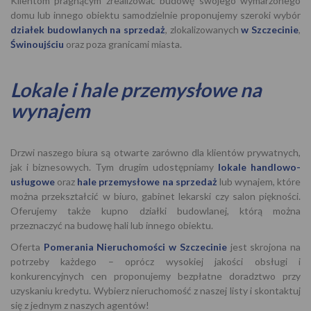
Klientom pragnącym zrealizować budowę swojego wymarzonego
domu lub innego obiektu samodzielnie proponujemy szeroki wybór
działek budowlanych na sprzedaż
, zlokalizowanych
w Szczecinie
,
Świnoujściu
oraz poza granicami miasta.
Lokale i hale przemysłowe na
wynajem
Drzwi naszego biura są otwarte zarówno dla klientów prywatnych,
jak i biznesowych. Tym drugim udostępniamy
lokale handlowo-
usługowe
oraz
hale przemysłowe na sprzedaż
lub wynajem, które
można przekształcić w biuro, gabinet lekarski czy salon piękności.
Oferujemy także kupno działki budowlanej, którą można
przeznaczyć na budowę hali lub innego obiektu.
Oferta
Pomerania Nieruchomości w Szczecinie
jest skrojona na
potrzeby każdego – oprócz wysokiej jakości obsługi i
konkurencyjnych cen proponujemy bezpłatne doradztwo przy
uzyskaniu kredytu. Wybierz nieruchomość z naszej listy i skontaktuj
się z jednym z naszych agentów!