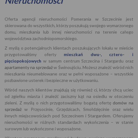
Nieruchomości
Oferta agencji nieruchomości Pomerania w Szczecinie jest
skierowana do wszystkich, którzy poszukują swojego wymarzonego
domu, mieszkania lub innej nieruchomości na terenie całego
województwa zachodniopomorskiego.
Z myślą o potencjalnych klientach poszukujących lokalu w mieście
przygotowaliśmy oferty
mieszkań dwu-, cztero- i
pięciopokojowych
w samym centrum Szczecina i Stargardu oraz
apartamenty na sprzedaż
w Świnoujściu. Możesz znaleźć wśród nich
mieszkania nieumeblowane oraz w pełni wyposażone – wszystkie
pozbawione usterek i bezpieczne w użytkowaniu.
Wśród naszych klientów znajdują się również ci, którzy chcą uciec
od zgiełku miasta i znaleźć zaciszny kąt na osiedlu w otoczeniu
zieleni. Z myślą o nich przygotowaliśmy bogatą ofertę
domów na
sprzedaż
w Przęsocinie, Grzędzicach, Smołdzięcinie oraz wielu
innych miejscowościach pod Szczecinem i Stargardem. Oferujemy
nieruchomości w różnych standardach wykończenia – w stanie
surowym lub wykończone i wyposażone.