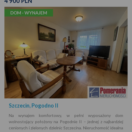
4 900 PLN
DOM · WYNAJEM
Szczecin, Pogodno II
Na wynajem komfortowy, w pełni wyposażony dom
wolnostojący położony na Pogodnie II – jednej z najbardziej
cenionych i zielonych dzielnic Szczecina. Nieruchomość idealna