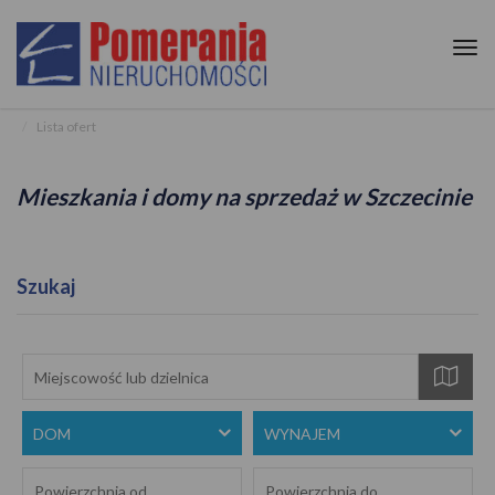
Tog
nav
Lista ofert
Mieszkania i domy na sprzedaż w Szczecinie
Szukaj
mapa
DOM
WYNAJEM