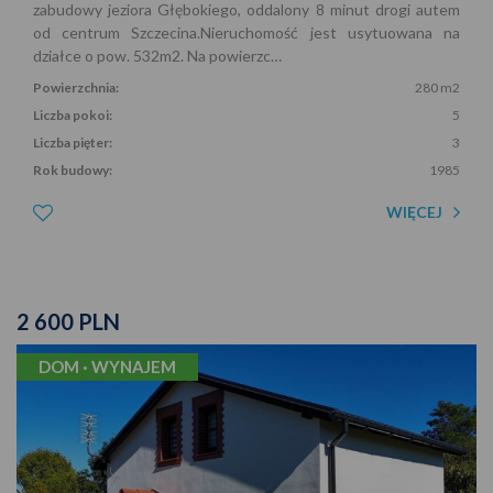
zabudowy jeziora Głębokiego, oddalony 8 minut drogi autem
od centrum Szczecina.Nieruchomość jest usytuowana na
działce o pow. 532m2. Na powierzc…
Powierzchnia:
280 m2
Liczba pokoi:
5
Liczba pięter:
3
Rok budowy:
1985
WIĘCEJ
2 600 PLN
DOM · WYNAJEM