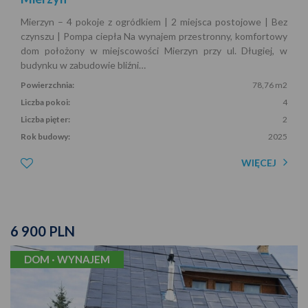
Mierzyn – 4 pokoje z ogródkiem | 2 miejsca postojowe | Bez
czynszu | Pompa ciepła Na wynajem przestronny, komfortowy
dom położony w miejscowości Mierzyn przy ul. Długiej, w
budynku w zabudowie bliźni…
Powierzchnia:
78,76 m2
Liczba pokoi:
4
Liczba pięter:
2
Rok budowy:
2025
WIĘCEJ
6 900 PLN
DOM · WYNAJEM