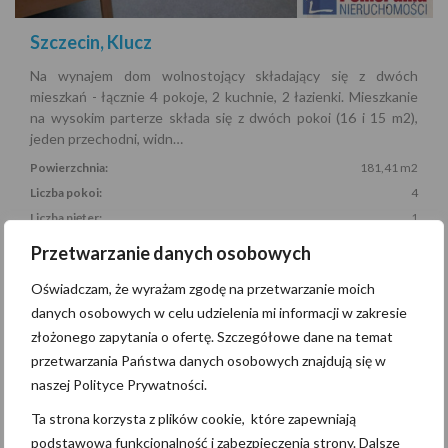
Szczecin, Klucz
Na wynajem dom wolnostojący składający się z dwóch
mieszkań - łącznie 4 pokoje, 2 kuchnie, 2 łazienki. Mieszkanie
na wysokim parterze składa się z dwóch pokoi (16 i 15 m2),
jeden przechodni, widn…
Powierzchnia:
181,41 m2
Liczba pokoi:
4
Liczba pięter:
1
Rok budowy:
1930
Przetwarzanie danych osobowych
WIĘCEJ
Oświadczam, że wyrażam zgodę na przetwarzanie moich
danych osobowych w celu udzielenia mi informacji w zakresie
złożonego zapytania o ofertę. Szczegółowe dane na temat
przetwarzania Państwa danych osobowych znajdują się w
5 000 PLN
naszej Polityce Prywatności.
Ta strona korzysta z plików cookie, które zapewniają
DOM · WYNAJEM
podstawową funkcjonalność i zabezpieczenia strony. Dalsze