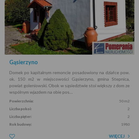
Gąsierzyno
Domek po kapitalnym remoncie posadowiony na działce pow.
ok. 150 m2 w miejscowości Gąsierzyno, gmina Stepnica,
powiat goleniowski. Obok w sąsiedztwie stoi większy z dom ze
wspólnym wjazdem na obie pos…
Powierzchnia:
50 m2
Liczba pokoi:
2
Liczba pięter:
2
Rok budowy:
1980
WIĘCEJ