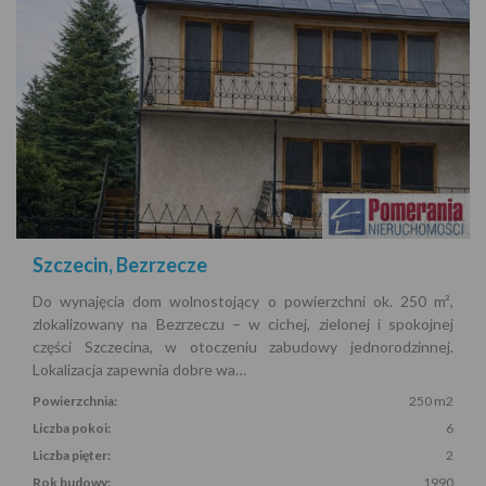
Szczecin, Bezrzecze
Do wynajęcia dom wolnostojący o powierzchni ok. 250 m²,
zlokalizowany na Bezrzeczu – w cichej, zielonej i spokojnej
części Szczecina, w otoczeniu zabudowy jednorodzinnej.
Lokalizacja zapewnia dobre wa…
Powierzchnia:
250 m2
Liczba pokoi:
6
Liczba pięter:
2
Rok budowy:
1990