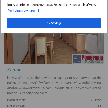
korzystanie ze strony oznacza, że zgadzasz się na ich użycie.
Polityka prywatności
Akceptuję
Załom
Na wynajem część domu wolnostojącego przystosowanego do
najmu dla pracowników.Dom trzykondygnacyjny, położony na
działce o powierzchni 1070m2 składa się z:Na wynajem część
parteru składającego się z:-…
Powierzchnia:
284 m2
Liczba pokoi:
14