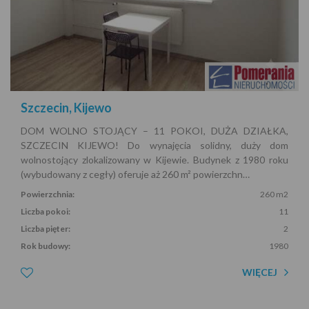
Szczecin, Kijewo
DOM WOLNO STOJĄCY – 11 POKOI, DUŻA DZIAŁKA,
SZCZECIN KIJEWO! Do wynajęcia solidny, duży dom
wolnostojący zlokalizowany w Kijewie. Budynek z 1980 roku
(wybudowany z cegły) oferuje aż 260 m² powierzchn…
Powierzchnia:
260 m2
Liczba pokoi:
11
Liczba pięter:
2
Rok budowy:
1980
WIĘCEJ