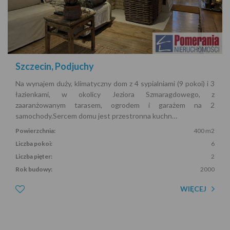
Szczecin, Podjuchy
Na wynajem duży, klimatyczny dom z 4 sypialniami (9 pokoi) i 3
łazienkami, w okolicy Jeziora Szmaragdowego, z
zaaranżowanym tarasem, ogrodem i garażem na 2
samochody.Sercem domu jest przestronna kuchn…
Powierzchnia:
400 m2
Liczba pokoi:
6
Liczba pięter:
2
Rok budowy:
2000
WIĘCEJ