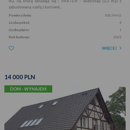
m2, na którą składają się : PARTER: - wiatrołap (3,3 m2) z
zabudowaną szafą z lustrami…
Powierzchnia:
106,54 m2
Liczba pokoi:
4
Liczba pięter:
1
Rok budowy:
2023
WIĘCEJ
14 000 PLN
DOM · WYNAJEM