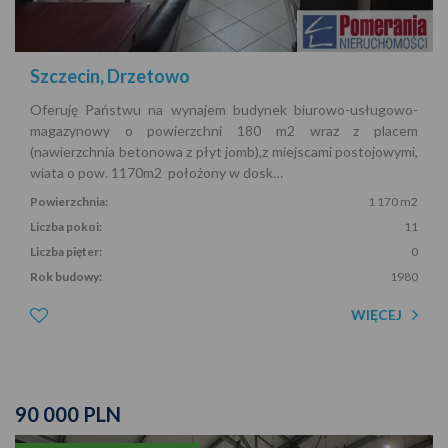
Szczecin, Drzetowo
Oferuję Państwu na wynajem budynek biurowo-usługowo-
magazynowy o powierzchni 180 m2 wraz z placem
(nawierzchnia betonowa z płyt jomb),z miejscami postojowymi,
wiata o pow. 1170m2 położony w dosk…
Powierzchnia:
1 170 m2
Liczba pokoi:
11
Liczba pięter:
0
Rok budowy:
1980
WIĘCEJ
90 000 PLN