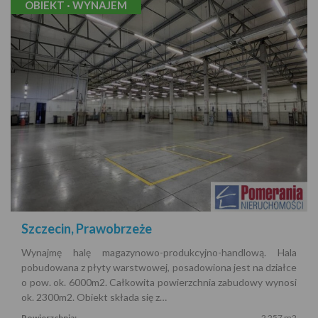
OBIEKT · WYNAJEM
Szczecin, Prawobrzeże
Wynajmę halę magazynowo-produkcyjno-handlową. Hala
pobudowana z płyty warstwowej, posadowiona jest na działce
o pow. ok. 6000m2. Całkowita powierzchnia zabudowy wynosi
ok. 2300m2. Obiekt składa się z…
Powierzchnia:
2 257 m2