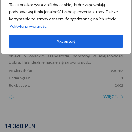
Ta strona korzysta z plików cookie, które zapewniają
podstawową funkcjonalność i zabezpieczenia strony. Dalsze
korzystanie ze strony oznacza, że zgadzasz się na ich użycie.
Polityka prywatności
Dobra
Akceptuję
Nowoczesna Hala Magazynowo-Produkcyjna z Suwnicą –
Dobra Oferujemy na wynajem nowoczesny, niemal nowy
obiekt o wysokim standardzie, położony w miejscowości
Dobra. Hala idealnie nadaje się zarówno pod…
Powierzchnia:
630 m2
Liczba pięter:
1
Rok budowy:
2002
WIĘCEJ
14 360 PLN