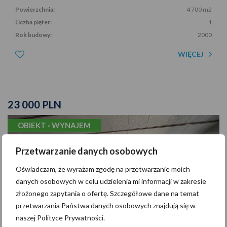
Powierzchnia:
4 700 m2
Liczba pięter:
1
Rok budowy:
2000
WIĘCEJ
23 000 PLN
OBIEKT · WYNAJEM
Przetwarzanie danych osobowych
Oświadczam, że wyrażam zgodę na przetwarzanie moich
danych osobowych w celu udzielenia mi informacji w zakresie
złożonego zapytania o ofertę. Szczegółowe dane na temat
przetwarzania Państwa danych osobowych znajdują się w
naszej Polityce Prywatności.