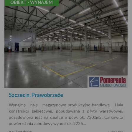
OBIEKT · WYNAJEM
Szczecin, Prawobrzeże
Wynajmę halę magazynowo-produkcyjno-handlową. Hala
konstrukcji żelbetowej, pobudowana z płyty warstwowej,
posadowiona jest na działce o pow. ok. 7500m2. Całkowita
powierzchnia zabudowy wynosi ok. 2226…
Powierzchnia:
2 226 m2