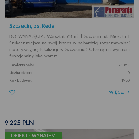
Szczecin, os. Reda
DO WYNAJĘCIA: Warsztat 68 m² | Szczecin, ul. Mieszka I
Szukasz miejsca na swój biznes w najbardziej rozpoznawalnej
motoryzacyjnej lokalizacji w Szczecinie? Oferuję na wynajem
funkcjonalny lokal warszt…
Powierzchnia:
68 m2
Liczba pięter:
0
Rok budowy:
1980
WIĘCEJ
9 225 PLN
OBIEKT · WYNAJEM