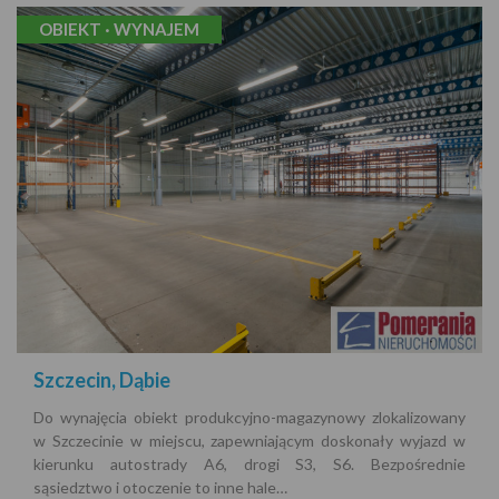
OBIEKT · WYNAJEM
Szczecin, Dąbie
Do wynajęcia obiekt produkcyjno-magazynowy zlokalizowany
w Szczecinie w miejscu, zapewniającym doskonały wyjazd w
kierunku autostrady A6, drogi S3, S6. Bezpośrednie
sąsiedztwo i otoczenie to inne hale…