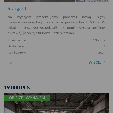
Stargard
Na wynajem prezentujemy państwu nową, nigdy
niewynajmowaną halę o całkowitej powierzchni 1360 m2. W
skład pomieszczeń wchodzą:60 m2- pomieszczenia socjalno-
biurowe), (2 pokoje biurowe, łazienka z kabi…
Powierzchnia:
1 360 m2
Liczba pięter:
1
Rok budowy:
2024
WIĘCEJ
19 000 PLN
OBIEKT · WYNAJEM