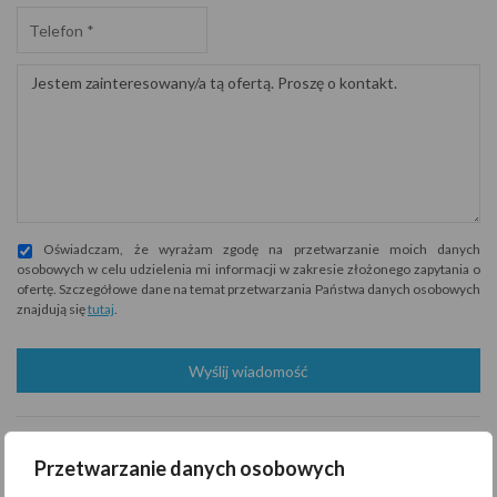
Oświadczam, że wyrażam zgodę na przetwarzanie moich danych
osobowych w celu udzielenia mi informacji w zakresie złożonego zapytania o
ofertę. Szczegółowe dane na temat przetwarzania Państwa danych osobowych
znajdują się
tutaj
.
Wyślij wiadomość
Administratorem danych osobowych jest Pomerania Nieruchomości z
siedzibą przy M.Niedziałkowskiego 21/101, 71-410 Szczecin
Przetwarzanie danych osobowych
(“Administrator”), z którym można się skontaktować przez adres