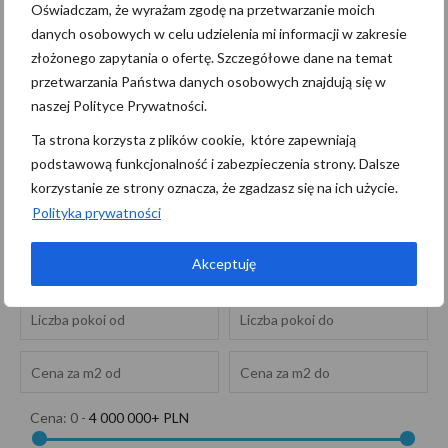
biuro@pomerania.szczecin.pl…
czytaj więcej
Oświadczam, że wyrażam zgodę na przetwarzanie moich
danych osobowych w celu udzielenia mi informacji w zakresie
złożonego zapytania o ofertę. Szczegółowe dane na temat
Szukaj
przetwarzania Państwa danych osobowych znajdują się w
naszej Polityce Prywatności.
Ta strona korzysta z plików cookie, które zapewniają
podstawową funkcjonalność i zabezpieczenia strony. Dalsze
korzystanie ze strony oznacza, że zgadzasz się na ich użycie.
Polityka prywatności
MIESZKANIE
SPRZEDAŻ
Akceptuję
Cena:
0
-
4 000 000+ PLN