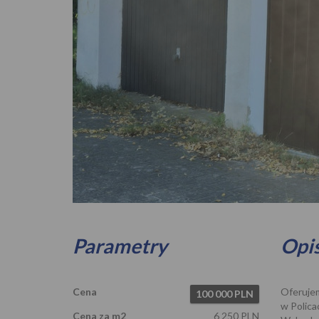
Zdjęcie 1
Parametry
Opi
Cena
Oferuje
100 000 PLN
w Polica
Cena za m2
6 250 PLN