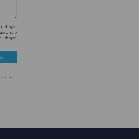
h danych
apytania o
wa danych
ść
, z którym