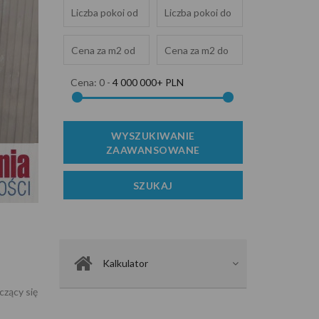
Cena:
0
-
4 000 000+ PLN
Zdjęcie 2
Kalkulator
zący się