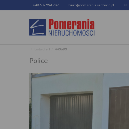
+48 602 294 787
biuro@pomerania.szczecin.pl
Ul.
Lista ofert
440690
Police