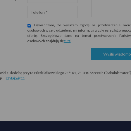
Oświadczam, że wyrażam zgodę na przetwarzanie moic
osobowych w celu udzielenia mi informacji w zakresie złożonego z
ofertę. Szczegółowe dane na temat przetwarzania Państ
osobowych znajdują się
tutaj
.
Wyślij wiadomo
i z siedzibą przy M.Niedziałkowskiego 21/101, 71-410 Szczecin (“Administrator”)
.pl…
czytaj więcej