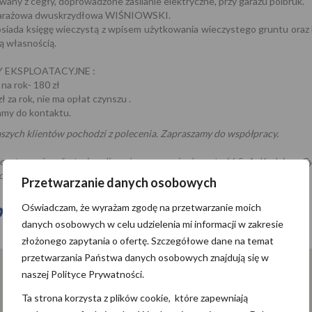
ny z cegły, doprowadzone zasilanie elektryczne, przy garażu polbruk.
arażowa dwuskrzydłowa WIŚNIOWSKI.
siada księgę wieczystą z wpisem użytkowania wieczystego gruntu oraz
ą własnością.
 EKSPLOATACYJNE :
na rok- 180 zł
ł za rok, nie ma opłat czynszu .
amy do kontaktu.
szych klientów pochodzi z polecenia. Zapraszamy do współpracy.
e stanowią oferty handlowej w rozumieniu art. 66,§ 1 Kodeksu Cy
owych informacji udziela Biuro Nieruchomości Pomerania .
Przetwarzanie danych osobowych
pa
Oświadczam, że wyrażam zgodę na przetwarzanie moich
danych osobowych w celu udzielenia mi informacji w zakresie
złożonego zapytania o ofertę. Szczegółowe dane na temat
przetwarzania Państwa danych osobowych znajdują się w
naszej Polityce Prywatności.
Ta strona korzysta z plików cookie, które zapewniają