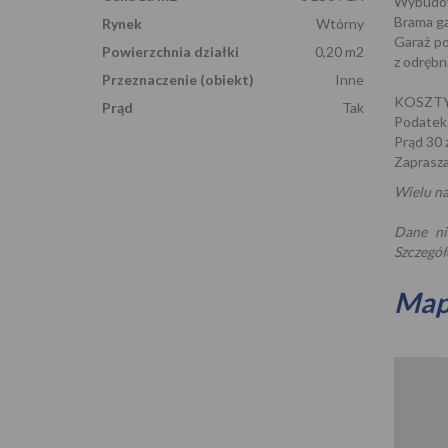
Wybudowa
Brama g
Rynek
Wtórny
Garaż po
Powierzchnia działki
0,20 m2
z odrębn
Przeznaczenie (obiekt)
Inne
KOSZTY
Prąd
Tak
Podatek 
Prąd 30 z
Zaprasz
Wielu na
Dane ni
Szczegół
Ma