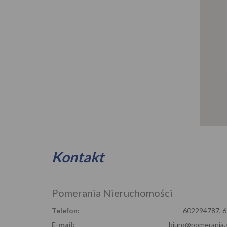
Kontakt
Pomerania Nieruchomości
Telefon:
602294787, 
E-mail:
biuro@pomerania.s