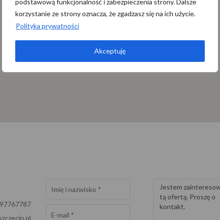
podstawową funkcjonalność i zabezpieczenia strony. Dalsze
korzystanie ze strony oznacza, że zgadzasz się na ich użycie.
Polityka prywatności
Akceptuję
697767787
zczecin.pl