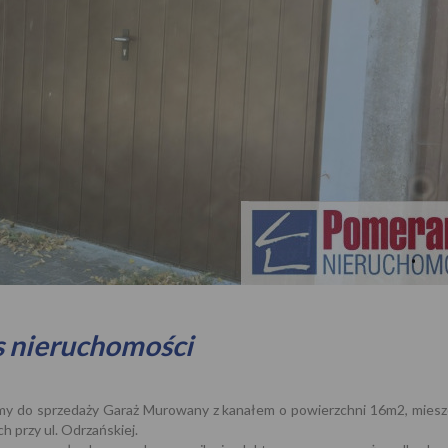
s nieruchomości
my do sprzedaży Garaż Murowany z kanałem o powierzchni 16m2, mieszc
ch przy ul. Odrzańskiej.