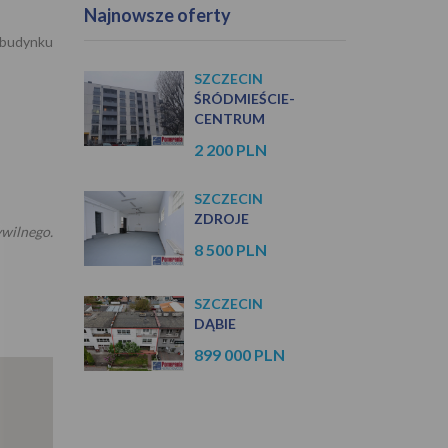
Najnowsze oferty
 budynku
SZCZECIN
ŚRÓDMIEŚCIE-
CENTRUM
2 200 PLN
SZCZECIN
ZDROJE
wilnego.
8 500 PLN
SZCZECIN
DĄBIE
899 000 PLN