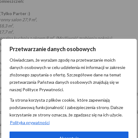
omieszczeń:
(Tylko Parter :)
ronny salon 27,9 m²,
18,3 m²,
17,7 m²,
onalna kuchnia z oknem 8 m², (Możliwość zrobienia pokoju)
ka z prysznicem i oknem 2 m²,
Przetwarzanie danych osobowych
rz 2,1 m².
Oświadczam, że wyrażam zgodę na przetwarzanie moich
owo:
danych osobowych w celu udzielenia mi informacji w zakresie
a z bezpośrednim wyjściem od zewnątrz ok. 76 m².
złożonego zapytania o ofertę. Szczegółowe dane na temat
y ogródek
przetwarzania Państwa danych osobowych znajdują się w
cja:
naszej Polityce Prywatności.
ny - Idealne miejsce dla osób ceniących przestrzeń oraz szybki d
Szczecina i infrastruktury miejskiej.
Ta strona korzysta z plików cookie, które zapewniają
podstawową funkcjonalność i zabezpieczenia strony. Dalsze
omość z dużym potencjałem
– zarówno do zamieszkania, jak i inwestycji
korzystanie ze strony oznacza, że zgadzasz się na ich użycie.
Polityka prywatności
am do kontaktu i na prezentację
– to może być Twój nowy dom!
szych klientów pochodzi z polecenia. Zapraszamy do współpracy.