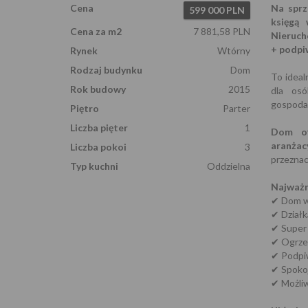
Cena
Na sprz
599 000 PLN
księgą 
Cena za m2
7 881,58 PLN
Nieruch
+ podpi
Rynek
Wtórny
Rodzaj budynku
Dom
To ideal
Rok budowy
2015
dla osó
gospodar
Piętro
Parter
Liczba pięter
1
Dom of
aranżacy
Liczba pokoi
3
przeznac
Typ kuchni
Oddzielna
Najważn
✔ Dom w
✔ Działk
✔ Super 
✔ Ogrzew
✔ Podpi
✔ Spokoj
✔ Możli