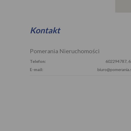
Kontakt
Pomerania Nieruchomości
Telefon:
602294787, 
E-mail:
biuro@pomerania.s