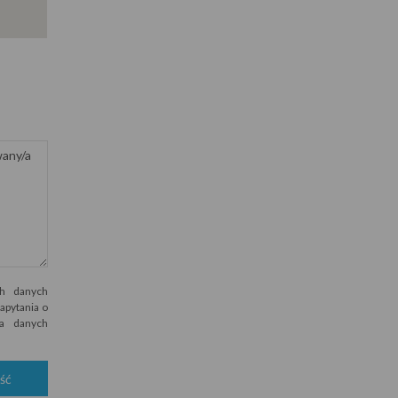
h danych
apytania o
wa danych
ść