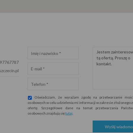
697767787
zczecin.pl
Oświadczam, że wyrażam zgodę na przetwarzanie moic
osobowych w celu udzielenia mi informacji w zakresie złożonego z
ofertę. Szczegółowe dane na temat przetwarzania Państ
osobowych znajdują się
tutaj
.
Wyślij wiadomo