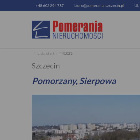
+48 602 294 787
biuro@pomerania.szczecin.pl
Ul.
Lista ofert
441028
Szczecin
Pomorzany, Sierpowa