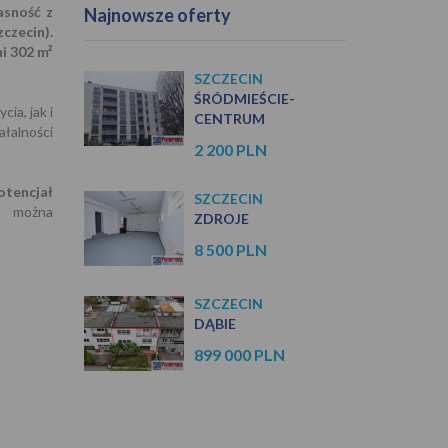
asność z
Najnowsze oferty
czecin).
i 302 m²
SZCZECIN
ŚRÓDMIEŚCIE-
ia, jak i
CENTRUM
łalności
2 200 PLN
tencjał
SZCZECIN
e można
ZDROJE
8 500 PLN
SZCZECIN
DĄBIE
899 000 PLN