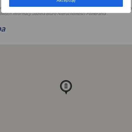
Akceptuję
e stanowią oferty handlowej w rozumieniu art. 66,§ 1 Kodeksu Cy
owych informacji udziela Biuro Nieruchomości Pomerania .
pa