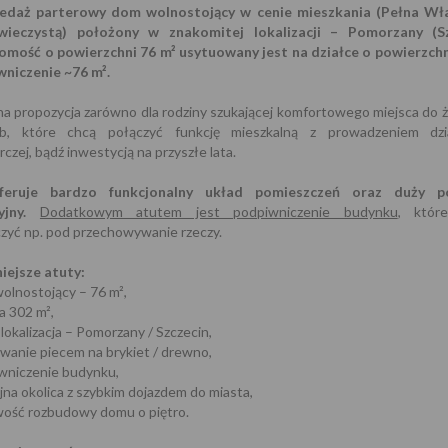
edaż parterowy dom wolnostojący w cenie mieszkania (Pełna Wł
wieczystą) położony w znakomitej lokalizacji – Pomorzany (Sz
omość o powierzchni 76 m² usytuowany jest na działce o powierzchn
wniczenie ~76 m².
na propozycja zarówno dla rodziny szukającej komfortowego miejsca do życ
b, które chcą połączyć funkcję mieszkalną z prowadzeniem dzia
czej, bądź inwestycją na przyszłe lata.
eruje bardzo funkcjonalny układ pomieszczeń oraz duży po
jny.
Dodatkowym atutem jest podpiwniczenie budynku
, któr
zyć np. pod przechowywanie rzeczy.
iejsze atuty:
olnostojący – 76 m²,
a 302 m²,
lokalizacja – Pomorzany / Szczecin,
anie piecem na brykiet / drewno,
wniczenie budynku,
na okolica z szybkim dojazdem do miasta,
wość rozbudowy domu o piętro.