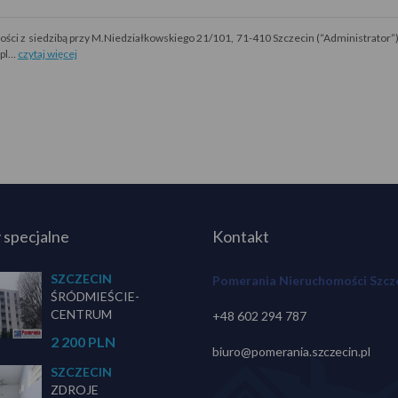
i z siedzibą przy M.Niedziałkowskiego 21/101, 71-410 Szczecin (“Administrator”)
.pl…
czytaj więcej
 specjalne
Kontakt
SZCZECIN
Pomerania Nieruchomości Szcz
ŚRÓDMIEŚCIE-
CENTRUM
+48 602 294 787
2 200 PLN
biuro@pomerania.szczecin.pl
SZCZECIN
ZDROJE