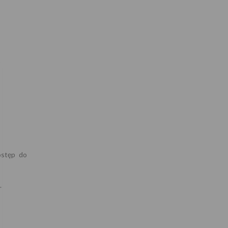
ostęp do
.