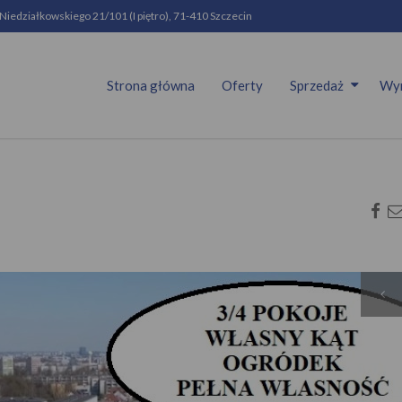
 Niedziałkowskiego 21/101 (I piętro), 71-410 Szczecin
Strona główna
Oferty
Sprzedaż
Wy