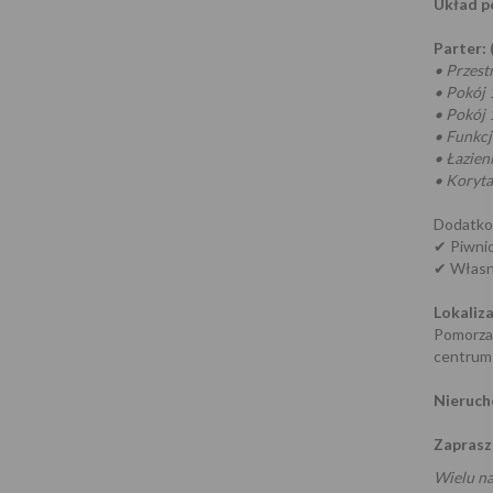
Układ p
Parter: 
• Przest
• Pokój 
• Pokój 
• Funkcj
• Łazien
• Koryta
Dodatk
✔ Piwnic
✔ Własn
Lokaliza
Pomorza
centrum 
Nieruch
Zaprasz
Wielu na