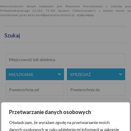
Administratorem danych osobowych jest Pomerania Nieruchomości z siedzibą przy
M.Niedziałkowskiego 21/101, 71-410 Szczecin (“Administrator”), z którym można się
skontaktować przez adres biuro@pomerania.szczecin.pl…
czytaj więcej
Szukaj
MIESZKANIE
SPRZEDAŻ
Przetwarzanie danych osobowych
Oświadczam, że wyrażam zgodę na przetwarzanie moich
danych osobowych w celu udzielenia mi informacji w zakresie