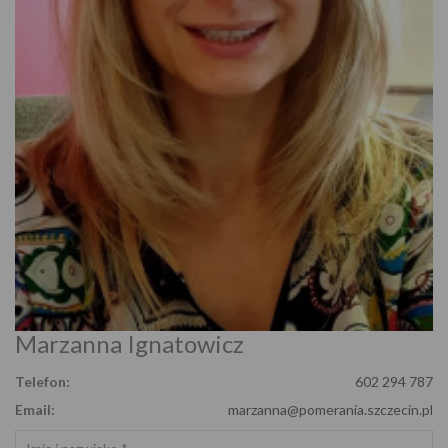
Marzanna Ignatowicz
Telefon:
602 294 787
Email:
marzanna@pomerania.szczecin.pl