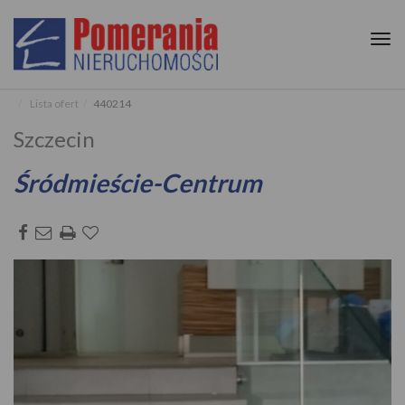
Tog
nav
Lista ofert
440214
Szczecin
Śródmieście-Centrum