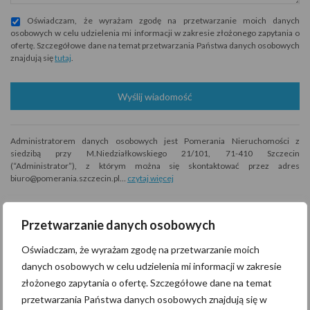
Oświadczam, że wyrażam zgodę na przetwarzanie moich danych
osobowych w celu udzielenia mi informacji w zakresie złożonego zapytania o
ofertę. Szczegółowe dane na temat przetwarzania Państwa danych osobowych
znajdują się
tutaj
.
Wyślij wiadomość
Administratorem danych osobowych jest Pomerania Nieruchomości z
siedzibą przy M.Niedziałkowskiego 21/101, 71-410 Szczecin
(“Administrator”), z którym można się skontaktować przez adres
biuro@pomerania.szczecin.pl…
czytaj więcej
Przetwarzanie danych osobowych
Szukaj
Oświadczam, że wyrażam zgodę na przetwarzanie moich
danych osobowych w celu udzielenia mi informacji w zakresie
złożonego zapytania o ofertę. Szczegółowe dane na temat
przetwarzania Państwa danych osobowych znajdują się w