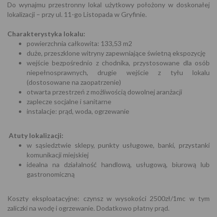
Do wynajmu przestronny lokal użytkowy położony w doskonałej
lokalizacji – przy ul. 11-go Listopada w Gryfinie.
Charakterystyka lokalu:
powierzchnia całkowita: 133,53 m2
duże, przeszklone witryny zapewniające świetną ekspozycję
wejście bezpośrednio z chodnika, przystosowane dla osób
niepełnosprawnych, drugie wejście z tyłu lokalu
(dostosowane na zaopatrzenie)
otwarta przestrzeń z możliwością dowolnej aranżacji
zaplecze socjalne i sanitarne
instalacje: prąd, woda, ogrzewanie
Atuty lokalizacji:
w sąsiedztwie sklepy, punkty usługowe, banki, przystanki
komunikacji miejskiej
idealna na działalność handlową, usługową, biurową lub
gastronomiczną
Koszty eksploatacyjne: czynsz w wysokości 2500zł/1mc w tym
zaliczki na wodę i ogrzewanie. Dodatkowo płatny prąd.