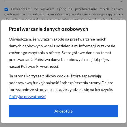
Oświadczam, że wyrażam zgodę na przetwarzanie moich danych
osobowych w celu udzielenia mi informacji w zakresie złożonego zapytania o
ofertę. Szczegółowe dane na temat przetwarzania Państwa danych osobowych
znajdują się
tutaj
.
Przetwarzanie danych osobowych
Oświadczam, że wyrażam zgodę na przetwarzanie moich
Wyślij wiadomość
danych osobowych w celu udzielenia mi informacji w zakresie
złożonego zapytania o ofertę. Szczegółowe dane na temat
Administratorem danych osobowych jest Pomerania Nieruchomości z
przetwarzania Państwa danych osobowych znajdują się w
siedzibą przy M.Niedziałkowskiego 21/101, 71-410 Szczecin
naszej Polityce Prywatności.
(“Administrator”), z którym można się skontaktować przez adres
biuro@pomerania.szczecin.pl…
czytaj więcej
Ta strona korzysta z plików cookie, które zapewniają
podstawową funkcjonalność i zabezpieczenia strony. Dalsze
korzystanie ze strony oznacza, że zgadzasz się na ich użycie.
Szukaj
Polityka prywatności
Akceptuję