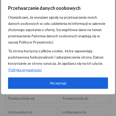
Przetwarzanie danych osobowych
Administratorem danych osobowych jest Pomerania Nieruchomości z
Oświadczam, że wyrażam zgodę na przetwarzanie moich
siedzibą przy M.Niedziałkowskiego 21/101, 71-410 Szczecin
danych osobowych w celu udzielenia mi informacji w zakresie
(“Administrator”), z którym można się skontaktować przez adres
złożonego zapytania o ofertę. Szczegółowe dane na temat
biuro@pomerania.szczecin.pl…
czytaj więcej
przetwarzania Państwa danych osobowych znajdują się w
naszej Polityce Prywatności.
Szukaj
Ta strona korzysta z plików cookie, które zapewniają
podstawową funkcjonalność i zabezpieczenia strony. Dalsze
korzystanie ze strony oznacza, że zgadzasz się na ich użycie.
Polityka prywatności
Akceptuję
MIESZKANIE
SPRZEDAŻ