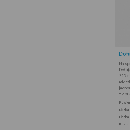
Dołu
Na sp
Dołuj
220 m
mie
jedno
z 2 b
Powier
Liczba
Liczba 
Rok b