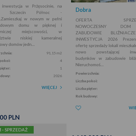
inwestycja w Prżęsocinie, na
Dobra
sie Szczecin Północ -
e.Zamieszkaj w nowym w pełni
OFERTA SPRZEDA
ładowym domu w pięknej i
NOWOCZESNY DO
wniczej miejscowości, w
ZABUDOWIE BLIŹNIAC
edztwie niskiej kameralnej
INWESTYCJA 2026 Prezent
owy domów jedn…
ofertę sprzedaży lokali mieszka
nowo powstającej inwes
zchnia:
91,15 m2
budynków w zabudowie bliźni
 pokoi:
4
Nieruchomoś…
pięter:
1
Powierzchnia:
udowy:
2026
Liczba pokoi:
WIĘCEJ
Liczba pięter:
Rok budowy:
WI
000 PLN
 · SPRZEDAŻ