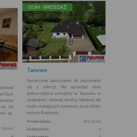
DOM · SPRZEDAŻ
Tanowo
Serdecznie zapraszamy do zapoznania
się z ofertą! Na sprzedaż dom
tiżowej
jednorodzinny położony w Tanowie, w
e!Opis
spokojnej i zielonej okolicy, idealnej dla
łkowita
osób szukających komfortu życia blisko
 ok. 10
natury. Budynek…
ni ok.
Powierzchnia:
401,31 m2
110 m2
Liczba pokoi:
6
4
Liczba pięter:
2