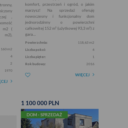
komfort, przestrzeń i ogród, o jakim
onny,
marzysz! Na sprzedaż oferuję
iczony
nowoczesny i funkcjonalny dom
czej ,
jednorodzinny o powierzchni
homość
całkowitej 152 m² (użytkowej 93,3 m²) z
0 m2 (
gara…
0 m2),
Powierzchnia:
118,63 m2
160 m2
Liczba pokoi:
4
4
Liczba pięter:
1
2
Rok budowy:
2016
1970
WIĘCEJ
ĘCEJ
1 100 000 PLN
DOM · SPRZEDAŻ