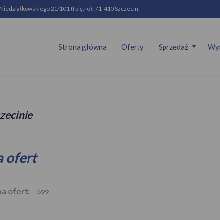
 Niedziałkowskiego 21/101 (I piętro), 71-410 Szczecin
Strona główna
Oferty
Sprzedaż
Wy
zecinie
a ofert
ba ofert:
599