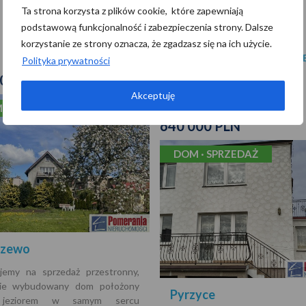
Ta strona korzysta z plików cookie, które zapewniają
WIĘCEJ
Liczba pięter:
podstawową funkcjonalność i zabezpieczenia strony. Dalsze
Rok budowy:
korzystanie ze strony oznacza, że zgadzasz się na ich użycie.
WI
Polityka prywatności
000 PLN
Akceptuję
 · SPRZEDAŻ
640 000 PLN
DOM · SPRZEDAŻ
czewo
jemy na sprzedaż przestronny,
nie wybudowany dom położony
Pyrzyce
jeziorem w samym sercu