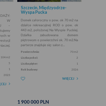
Szczecin, Międzyodrze-
Wyspa Pucka
ŻY:
Domek całoroczny o pow. ok 70 m2 na
M W
działce rekreacyjnej ROD o pow. ok
ZEJ –
443 m2, położonej Na Wyspie Puckiej.
ujemy
Działka zabudowana domem
lnych w
piętrowym o powierzchni ok. 70 m2.Na
tycji
parterze znajduje się: salon z…
aczej.
Powierzchnia:
70 m2
104 m2
Liczba pokoi:
2
5
Liczba pięter:
1
1
Rok budowy:
2026
2023
WIĘCEJ
ĘCEJ
1 900 000 PLN