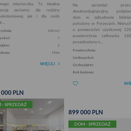
iwego miasteczka. To idealna
Na sprzedaż przestr
ozycja zarówno dla rodziny
dwukondygnacyjny, podpiwn
pokoleniowej, jak i dla osób
dom w zabudowie bliźnia
uk…
położony w Pyrzycach. Nieruc
o powierzchni użytkowej 12
zchnia:
240 m2
powierzchnia całkowita 16
 pokoi:
7
posadowiony n…
pięter:
2
Powierzchnia:
udowy:
1966
Liczba pokoi:
WIĘCEJ
Liczba pięter:
Rok budowy:
WI
 000 PLN
 · SPRZEDAŻ
899 000 PLN
DOM · SPRZEDAŻ