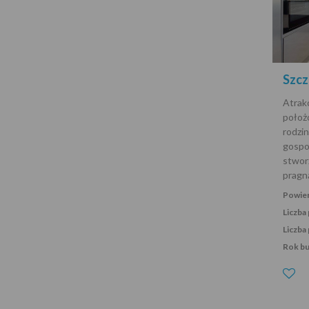
Szcz
Atra
położ
rodzin
gosp
stwo
pragn
Powier
Liczba
Liczba 
Rok b