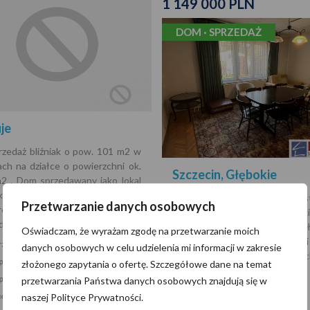
1 149 000 PLN
DOM · SPRZEDAŻ
je
rzedaż bliźniak o pow. 101 m2 w
ach na działce o powierzchni ok.
Szczecin, Głębokie
2 . Dom sprzedawany jako lokal
szkalny w budynku
Do sprzedaży dół domu w pres
Przetwarzanie danych osobowych
rodzinnym. Inwestycja składa się
dzielnicy Szczecin-Głęboki
udynków jednorodzinnych d…
nieruchomości:powierzchnia ca
Oświadczam, że wyrażam zgodę na przetwarzanie moich
ok. 110 m2taras o powierzchni
zchnia:
101,05 m2
danych osobowych w celu udzielenia mi informacji w zakresie
m2wysoka piwnica o powierzch
 pokoi:
4
złożonego zapytania o ofertę. Szczegółowe dane na temat
95 m2 z podziemnym gar…
pięter:
1
przetwarzania Państwa danych osobowych znajdują się w
Powierzchnia:
udowy:
2026
naszej Polityce Prywatności.
Liczba pokoi: