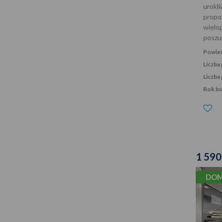
urokl
prop
wielo
posz
Powier
Liczba
Liczba 
Rok b
1 590
DOM