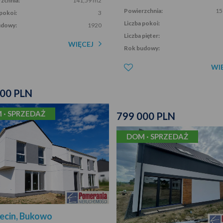
zchnia:
141,59 m2
Powierzchnia:
15
 pokoi:
3
Liczba pokoi:
udowy:
1920
Liczba pięter:
WIĘCEJ
Rok budowy:
WI
000 PLN
 · SPRZEDAŻ
799 000 PLN
DOM · SPRZEDAŻ
ecin, Bukowo