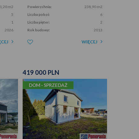
1,20 m2
Powierzchnia:
238,90 m2
5
Liczba pokoi:
6
1
Liczba pięter:
2
2026
Rok budowy:
2013
ĘCEJ
WIĘCEJ
419 000 PLN
DOM · SPRZEDAŻ