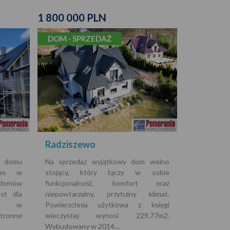
1 800 000 PLN
DOM · SPRZEDAŻ
Radziszewo
w domu
Na sprzedaż wyjątkowy dom wolno
anym w
stojący, który łączy w sobie
 domów
funkcjonalność, komfort oraz
est dla
niepowtarzalny, przytulny klimat.
any w
Powierzchnia użytkowa z księgi
ronne
wieczystej wynosi 229,77m2.
Wybudowany w 2014…