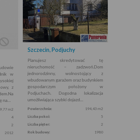
Szczecin, Podjuchy
Planujesz skredytować tę
nieruchomość – zadzwoń.Dom
dowie
jednorodzinny, wolnostojący z
dnik w
wbudowanym garażem oraz budynkiem
sokiej
gospodarczym położony w
mowy, z
Podjuchach. Dogodna lokalizacja
dem.Na
umożliwiająca szybki dojazd…
ię na…
Powierzchnia:
194,43 m2
9,77 m2
Liczba pokoi:
5
4
Liczba pięter:
2
2
Rok budowy:
1980
2012