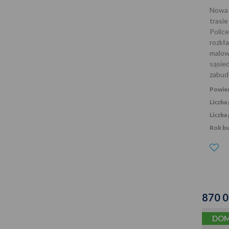
Nowa 
tra
Polic
rozk
malo
sąsi
zabud
Powier
Liczba
Liczba 
Rok b
870 
DOM