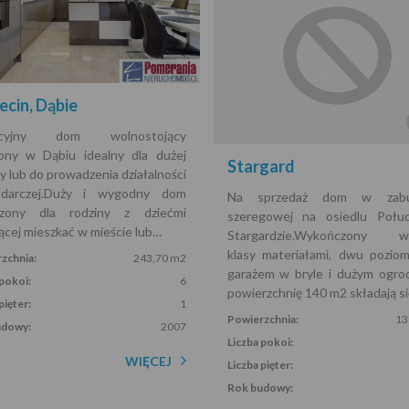
ecin, Dąbie
kcyjny dom wolnostojący
ony w Dąbiu idealny dla dużej
Stargard
y lub do prowadzenia działalności
odarczej.Duży i wygodny dom
Na sprzedaż dom w zabu
rzony dla rodziny z dziećmi
szeregowej na osiedlu Połu
ącej mieszkać w mieście lub…
Stargardzie.Wykończony wy
klasy materiałami, dwu pozio
zchnia:
243,70 m2
garażem w bryle i dużym ogro
 pokoi:
6
powierzchnię 140 m2 składają s
pięter:
1
Powierzchnia:
13
udowy:
2007
Liczba pokoi:
WIĘCEJ
Liczba pięter:
Rok budowy: