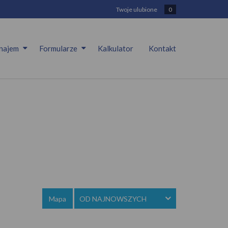
Twoje ulubione
0
najem
Formularze
Kalkulator
Kontakt
Mapa
OD NAJNOWSZYCH