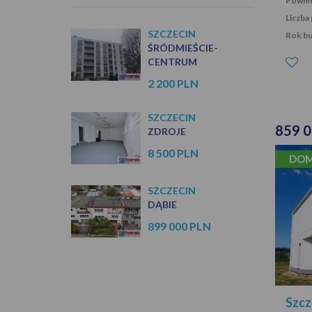
Powier
Liczba
SZCZECIN
Rok b
ŚRÓDMIEŚCIE-
CENTRUM
2 200 PLN
SZCZECIN
859 
ZDROJE
8 500 PLN
DOM
SZCZECIN
DĄBIE
899 000 PLN
Szcz