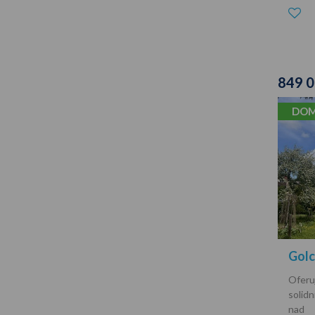
849 
DOM
Gol
Oferu
solid
nad 