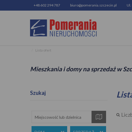
+48 602 294 787
biuro@pomerania.szczecin.pl
Ul.
Lista ofert
Mieszkania i domy na sprzedaż w Szc
List
Szukaj
Licz
mapa