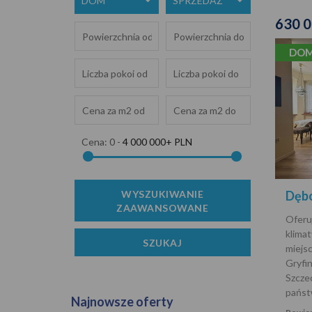
DOM
SPRZEDAŻ
630 
DOM
Cena:
0
-
4 000 000+ PLN
Dęb
Ofer
klima
miejs
Gryfi
Szcze
państ
Najnowsze oferty