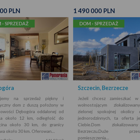
000 PLN
1 490 000 PLN
 · SPRZEDAŻ
DOM · SPRZEDAŻ
ogóra
Szczecin, Bezrzecze
ujemy na sprzedaż piękny i
Jeżeli chcesz zamieszkać 
tyczny dom z duszą położony w
wolnostojącym zlokalizow
cowości Dębogóra oddalonej od
zielonej spokojnej okolicy
na około 12 km, odległość do
jednorodzinnych, ta oferta j
cina około 30 km, do granicy
Ciebie.Dom zlokalizow
wa około 30 km. Oferowan…
Bezrzeczu.Duże przest
pomieszczenia…