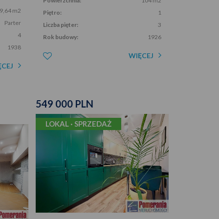
Powierzchnia:
104 m2
9,64 m2
Piętro:
1
Parter
Liczba pięter:
3
4
Rok budowy:
1926
1938
WIĘCEJ
ĘCEJ
549 000 PLN
LOKAL · SPRZEDAŻ