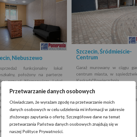
Szczecin, Śródmieście-
Centrum
ecin, Niebuszewo
Garaż murowany w ciągu ga
przedaż funkcjonalny lokal
centrum miasta, w sąsiedztwi
eszkalny, położony na parterze
Kaskada"Powierzchnia 
ku, przy ul. Niemcewicza. Lokal
podłączony prąd. Garaż p
gotowy do użytkowania i nie
Przetwarzanie danych osobowych
kanał.Garaż otwierany ręczni
aga dużych nakładów
uchylną.Wielu naszych kl
nsowych. Przestrzeń została
Oświadczam, że wyrażam zgodę na przetwarzanie moich
pochodzi…
jek…
danych osobowych w celu udzielenia mi informacji w zakresie
Powierzchnia:
zchnia:
34,60 m2
złożonego zapytania o ofertę. Szczegółowe dane na temat
Piętro:
Parter
przetwarzania Państwa danych osobowych znajdują się w
Liczba pięter:
pięter:
4
naszej Polityce Prywatności.