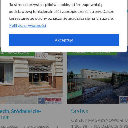
Rok budowy:
udowy:
1990
Ta strona korzysta z plików cookie, które zapewniają
podstawową funkcjonalność i zabezpieczenia strony. Dalsze
WI
WIĘCEJ
korzystanie ze strony oznacza, że zgadzasz się na ich użycie.
Polityka prywatności
3 599 999 PLN
 000 PLN
Akceptuję
LOKAL · SPRZEDAŻ
AL · SPRZEDAŻ
Gryfice
ecin, Śródmieście-
trum
OBIEKT MAGAZYNOWO-BI
przedaż nieruchomość z
1 205,98 m² NA DZIAŁCE 3 93