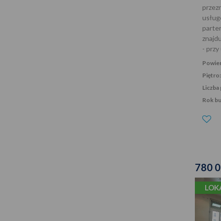
przez
usług
parte
znajdu
- przy
Powier
Piętro:
Liczba 
Rok b
780 
LOK