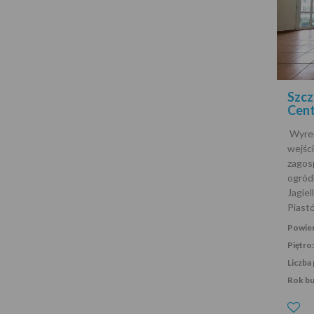
Szcz
Cen
Wyrem
wejśc
zag
ogród
Jagiel
Piast
Powier
Piętro:
Liczba 
Rok b