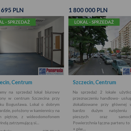
 695 PLN
1 800 000 PLN
AL · SPRZEDAŻ
LOKAL · SPRZEDAŻ
ecin, Centrum
Szczecin, Centrum
amy na sprzedaż lokal biurowy
Na sprzedaż 2 lokale użytk
ony w centrum Szczecina przy
przeznaczeniu handlowo- usłu
ku Bogusława. Lokal o dobrym
zlokalizowane przy głównej u
ardzie, położony w kamiennicy na
bardzo dużym natężeniu 
m piętrze, z wideodomofonem
pieszych oraz samoch
indą zatrzymującą si…
Powierzchnia łączna parteru t
+ piw…