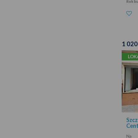
Rok b
1 020
LOK
Szcz
Cen
Na s