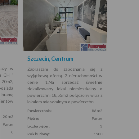
Szczecin, Centrum
raży w
Zapraszam do zapoznania się z
e CH "
wyjątkową ofertą. 2 nieruchomości w
20m2,
cenie 1.Na sprzedaż świetnie
osiada
zlokalizowany lokal niemieszkalny o
e bramą
powierzchni 18,55m2 połączony wraz z
ientów
lokalem mieszkalnym o powierzchn…
Powierzchnia:
86 m2
20 m2
Piętro:
Parter
Parter
Liczba pięter:
3
0
Rok budowy:
1900