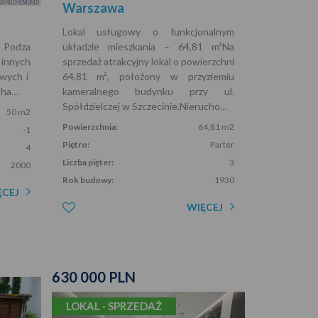
Warszawa
Lokal usługowy o funkcjonalnym
a Podza
układzie mieszkania – 64,81 m²Na
ych
sprzedaż atrakcyjny lokal o powierzchni
owych i
64,81 m², położony w przyziemiu
 ha…
kameralnego budynku przy ul.
Spółdzielczej w Szczecinie.Nierucho…
50 m2
Powierzchnia:
64,81 m2
-1
Piętro:
Parter
4
Liczba pięter:
3
2000
Rok budowy:
1930
ĘCEJ
WIĘCEJ
630 000 PLN
LOKAL · SPRZEDAŻ