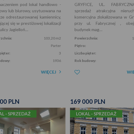
naczeniem pod lokal handlowo -
GRYFICE, UL. FABRYCZ
owy lub biurowy, usytuowana na
sprzedaż atrakcyjna nieruc
rze odrestaurowanej kamiennicy,
komercyjna zlokalizowana w Gr
jącej się w prestiżowej lokalizacji
przy ul. Fabrycznej , obej
 ulicy Jagielloń…
budynek mag…
zchnia:
103,20 m2
Powierzchnia:
1
Parter
Piętro:
pięter:
3
Liczba pięter:
udowy:
1936
Rok budowy:
WIĘCEJ
WI
000 PLN
169 000 PLN
AL · SPRZEDAŻ
LOKAL · SPRZEDAŻ