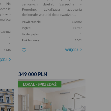
NA Na
cenionych dzielnic Szczecina –
homość
Pogodno. Lokalizacja zapewnia
yficach
doskonałe warunki do prowadzen…
mująca
Powierzchnia:
162 m2
Piętro:
Parter
 035 m2
Liczba pięter:
1
1
Rok budowy:
2002
1
WIĘCEJ
1948
ĘCEJ
349 000 PLN
LOKAL · SPRZEDAŻ