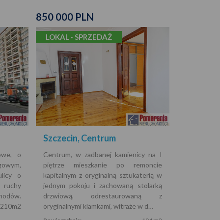
850 000 PLN
LOKAL · SPRZEDAŻ
Szczecin, Centrum
owe, o
Centrum, w zadbanej kamienicy na I
gowym,
piętrze mieszkanie po remoncie
licy o
kapitalnym z oryginalną sztukaterią w
ruchy
jednym pokoju i zachowaną stolarką
odów.
drzwiową, odrestaurowaną z
o 210m2
oryginalnymi klamkami, witraże w d…