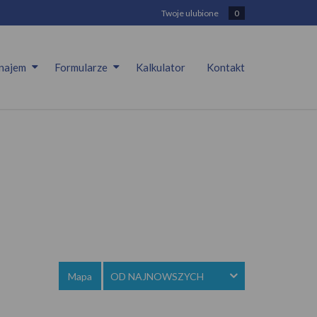
Twoje ulubione
0
najem
Formularze
Kalkulator
Kontakt
Mapa
OD NAJNOWSZYCH