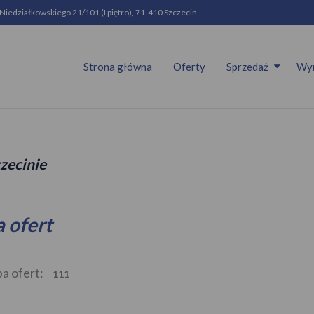
 Niedziałkowskiego 21/101 (I piętro), 71-410 Szczecin
Strona główna
Oferty
Sprzedaż
Wy
zecinie
a ofert
ba ofert:
111