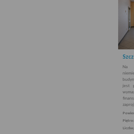
Szcz
Na s
niemi
budyn
jest 
wym
fina
zapro
Powier
Piętro:
Liczba 