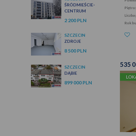
Powier
ŚRÓDMIEŚCIE-
Piętro:
CENTRUM
Liczba 
2 200 PLN
Rok b
SZCZECIN
ZDROJE
8 500 PLN
535 
SZCZECIN
DĄBIE
LOK
899 000 PLN