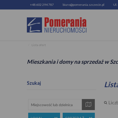
+48 602 294 787
biuro@pomerania.szczecin.pl
Ul.
Lista ofert
Mieszkania i domy na sprzedaż w Szc
List
Szukaj
Licz
mapa