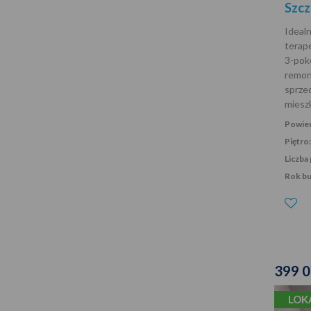
Szcz
Ideal
terap
3-pok
remon
sprz
miesz
Powier
Piętro:
Liczba 
Rok b
399 
LOK