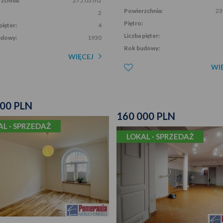
zchnia:
275,03 m2
Powierzchnia:
23
2
Piętro:
pięter:
4
Liczba pięter:
udowy:
1930
Rok budowy:
WIĘCEJ
WI
000 PLN
160 000 PLN
AL · SPRZEDAŻ
LOKAL · SPRZEDAŻ