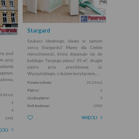
Stargard
Szukasz idealnego lokalu w samym
sercu Stargardu? Mamy dla Ciebie
lny pod
nieruchomość, która dopasuje się do
um przy
każdego Twojego planu! 35 m², drugie
adzenia
piętro przy prestiżowej ul.
magazyn,
Wyszyńskiego, z dużym korytarzem,…
dażowa,
Powierzchnia:
35,20 m2
Piętro:
2
9,89 m2
Liczba pięter:
3
-1
Rok budowy:
2003
4
WIĘCEJ
1945
ĘCEJ