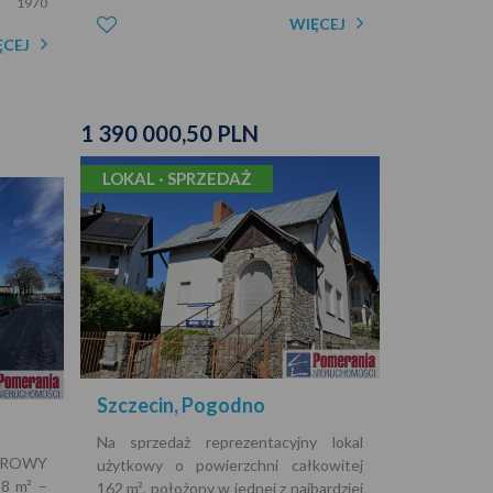
1970
WIĘCEJ
ĘCEJ
1 390 000,50 PLN
LOKAL · SPRZEDAŻ
Szczecin, Pogodno
Na sprzedaż reprezentacyjny lokal
UROWY
użytkowy o powierzchni całkowitej
8 m² –
162 m², położony w jednej z najbardziej