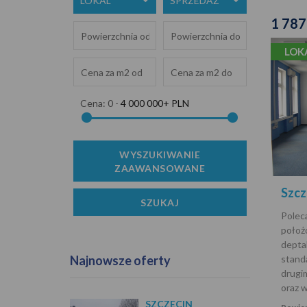
LOKAL
SPRZEDAŻ
1 787
LOK
Cena:
0
-
4 000 000+ PLN
Szcz
Polec
położ
depta
Najnowsze oferty
stand
drugi
oraz w
SZCZECIN