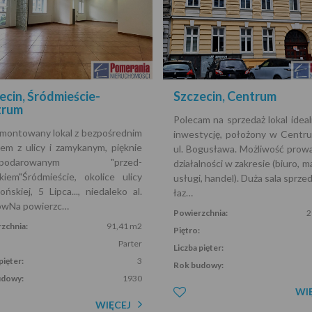
ecin, Śródmieście-
Szczecin, Centrum
trum
Polecam na sprzedaż lokal idea
ontowany lokal z bezpośrednim
inwestycję, położony w Centr
iem z ulicy i zamykanym, pięknie
ul. Bogusława. Możliwość prow
ospodarowanym "przed-
działalności w zakresie (biuro, 
kiem"Śródmieście, okolice ulicy
usługi, handel). Duża sala sprze
lońskiej, 5 Lipca..., niedaleko al.
łaz…
ówNa powierzc…
Powierzchnia:
2
zchnia:
91,41 m2
Piętro:
Parter
Liczba pięter:
pięter:
3
Rok budowy:
udowy:
1930
WI
WIĘCEJ