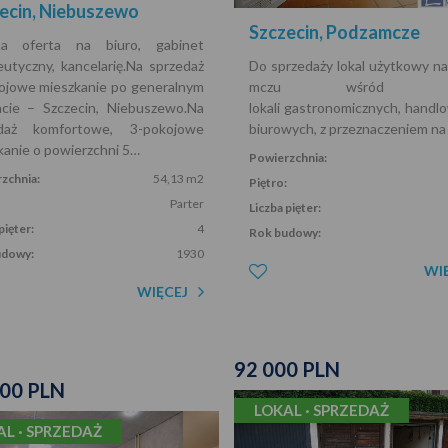
ecin, Niebuszewo
Szczecin, Podzamcze
na oferta na biuro, gabinet
eutyczny, kancelarię.Na sprzedaż
Do sprzedaży lokal użytkowy n
ojowe mieszkanie po generalnym
mczu wśród inn
cie – Szczecin, Niebuszewo.Na
lokali gastronomicznych, handl
edaż komfortowe, 3-pokojowe
biurowych, z przeznaczeniem na
kanie o powierzchni 5…
Powierzchnia:
zchnia:
54,13 m2
Piętro:
Parter
Liczba pięter:
pięter:
4
Rok budowy:
udowy:
1930
WI
WIĘCEJ
92 000 PLN
000 PLN
LOKAL · SPRZEDAŻ
AL · SPRZEDAŻ