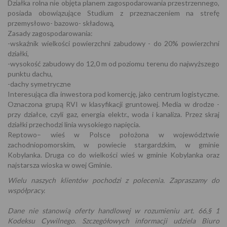
Działka rolna nie objęta planem zagospodarowania przestrzennego,
posiada obowiązujące Studium z przeznaczeniem na strefę
przemysłowo- bazowo- składową,
Zasady zagospodarowania:
-wskaźnik wielkości powierzchni zabudowy - do 20% powierzchni
działki,
-wysokość zabudowy do 12,0 m od poziomu terenu do najwyższego
punktu dachu,
-dachy symetryczne
Interesująca dla inwestora pod komercję, jako centrum logistyczne.
Oznaczona grupą RVI w klasyfikacji gruntowej. Media w drodze -
przy działce, czyli gaz, energia elektr., woda i kanaliza. Przez skraj
działki przechodzi linia wysokiego napięcia.
Reptowo– wieś w Polsce położona w województwie
zachodniopomorskim, w powiecie stargardzkim, w gminie
Kobylanka. Druga co do wielkości wieś w gminie Kobylanka oraz
najstarsza wioska w owej Gminie.
Wielu naszych klientów pochodzi z polecenia. Zapraszamy do
współpracy.
Dane nie stanowią oferty handlowej w rozumieniu art. 66,§ 1
Kodeksu Cywilnego. Szczegółowych informacji udziela Biuro