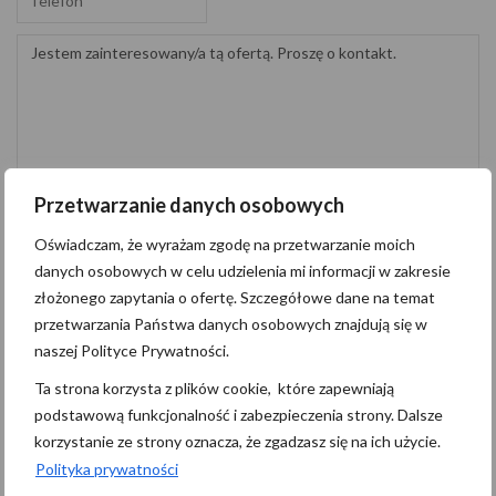
Przetwarzanie danych osobowych
Oświadczam, że wyrażam zgodę na przetwarzanie moich danych
osobowych w celu udzielenia mi informacji w zakresie złożonego zapytania o
Oświadczam, że wyrażam zgodę na przetwarzanie moich
ofertę. Szczegółowe dane na temat przetwarzania Państwa danych osobowych
danych osobowych w celu udzielenia mi informacji w zakresie
znajdują się
tutaj
.
złożonego zapytania o ofertę. Szczegółowe dane na temat
przetwarzania Państwa danych osobowych znajdują się w
Wyślij wiadomość
naszej Polityce Prywatności.
Ta strona korzysta z plików cookie, które zapewniają
Administratorem danych osobowych jest Pomerania Nieruchomości z
podstawową funkcjonalność i zabezpieczenia strony. Dalsze
siedzibą przy M.Niedziałkowskiego 21/101, 71-410 Szczecin
korzystanie ze strony oznacza, że zgadzasz się na ich użycie.
(“Administrator”), z którym można się skontaktować przez adres
Polityka prywatności
biuro@pomerania.szczecin.pl…
czytaj więcej