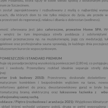
czym Podańsku, która łączy w sobie sielski spokój z doskonałym poł
znym ze Szczecinem.
 został zaprojektowany i rozbudowany z myślą o najbardziej wyma
ńcach, dla których dom to nie tylko miejsce do życia, ale przede w
 przestrzeń do regeneracji, relaksu i dbania o dobrostan (wellness).
omość oferowana jest jako
całoroczne, prywatne Home SPA
. W
ja wnętrz (w tym imponująca strefa poddasza z odsłoniętymi
kcyjnymi przeznaczona np. na muzykoterapię, jogę czy medytację), l
ąpielowe oraz profesjonalna sauna sprawiają, że każdego dnia poczujesz 
kskluzywnym kurorcie wypoczynkowym.
POMIESZCZEŃ I STANDARD PREMIUM
uje się ponadprzeciętną wysokością pomieszczeń (2,80 m), co potęguje
zeni i swobody. Przemyślany rozkład idealnie separuje strefę dz
jnej:
arter (rok budowy 2010):
Przestronny, doskonale doświetlony
limatycznym kominkiem i bezpośrednim wyjściem na taras, nowo
omfortowy gabinet do pracy, dwustanowiskowy garaż w bryle b
utomatyczną bramą elektryczną oraz
luksusowa łazienka z wbu
rofesjonalną sauną suchą
.
oddasze / Piętro (rozbudowa i aranżacja 2021):
Wyjątkowo klimatyczn
 skład której wchodzi ustawny pokój, druga w pełni wyposażona ł