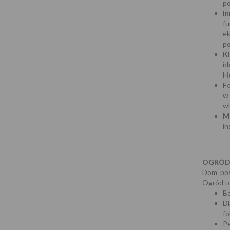
po
I
f
e
p
K
id
H
F
w
wl
M
in
OGRÓD
Dom pos
Ogród to
Bo
D
fo
Pe