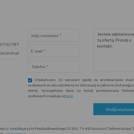
697767787
zczecin.pl
Oświadczam, że wyrażam zgodę na przetwarzanie moic
osobowych w celu udzielenia mi informacji w zakresie złożonego z
ofertę. Szczegółowe dane na temat przetwarzania Państ
osobowych znajdują się
tutaj
.
Wyślij wiadomo
i z siedzibą przy M.Niedziałkowskiego 21/101, 71-410 Szczecin (“Administrator”)
.pl…
czytaj więcej