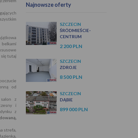
ączeniem
Najnowsze oferty
gających
szystkim
SZCZECIN
ŚRÓDMIEŚCIE-
CENTRUM
yjątkowa
 belkami
2 200 PLN
uksusowe
się tutaj
SZCZECIN
ZDROJE
8 500 PLN
 poczucie
ienną od
SZCZECIN
 salon z
DĄBIE
czesny i
899 000 PLN
udynku z
dowaną,
a strefa,
azienka,