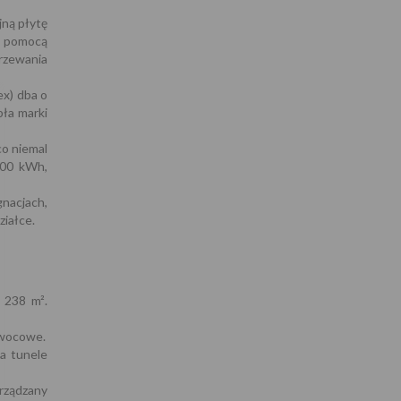
ną płytę
 pomocą
rzewania
ex) dba o
pła marki
co niemal
000 kWh,
nacjach,
ziałce.
 238 m².
owocowe.
a tunele
arządzany