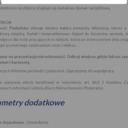
zez Loxone, a o idealny trawnik dba robot samojezdny
Husqvarna
.
datkowo na działce znajduje się metalowy domek narzędziowy.
ZACJA
owość
Podańsko
oferuje idealny balans pomiędzy bliskością natury a
ukturą miejską. Szybki i bezproblemowy dojazd do Szczecina sprawia, ż
miejsce dla osób pracujących w mieście, które po intensywnym dniu pra
go prywatnego sanktuarium ciszy i relaksu.
amy na prezentację nieruchomości. Odkryj miejsce, gdzie luksus spo
wiem i harmonią.
szych klientów pochodzi z polecenia. Zapraszamy do współpracy.
e stanowią oferty handlowej w rozumieniu art. 66,§ 1 Kodeksu Cy
owych informacji udziela Biuro Nieruchomości Pomerania .
ametry dodatkowe
a dojazdowa:
Utwardzona