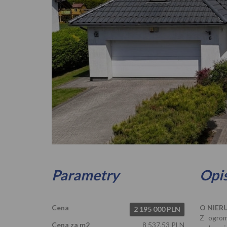
Zdjęcie 1
Parametry
Opi
Cena
O NIER
2 195 000 PLN
Z ogrom
Cena za m2
8 537,53 PLN