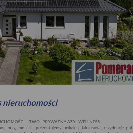
s nieruchomości
UCHOMOŚCI – TWÓJ PRYWATNY AZYL WELLNESS
ną przyjemnością prezentujemy unikalną, luksusową rezydencję po