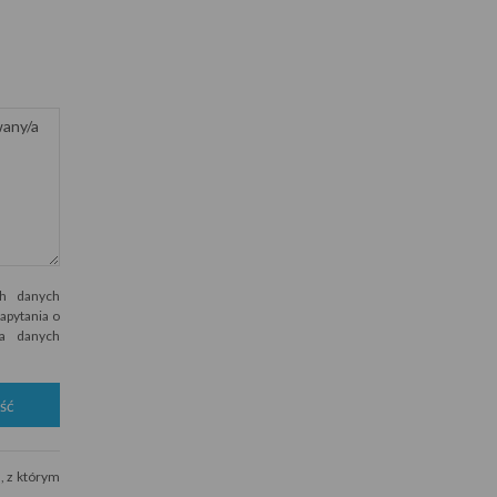
h danych
apytania o
wa danych
ść
, z którym