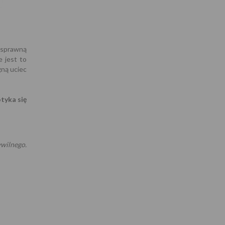
 sprawną
e jest to
gną uciec
tyka się
wilnego.