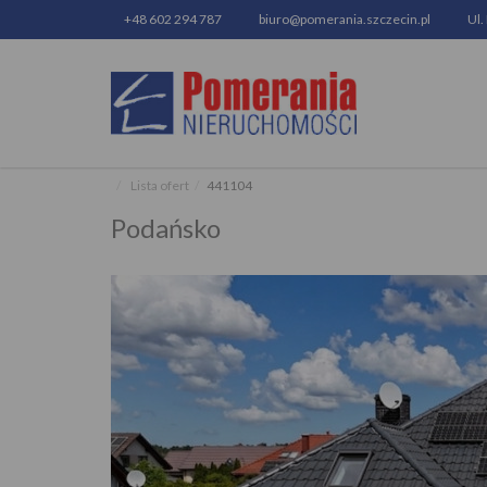
+48 602 294 787
biuro@pomerania.szczecin.pl
Ul.
Lista ofert
441104
Podańsko