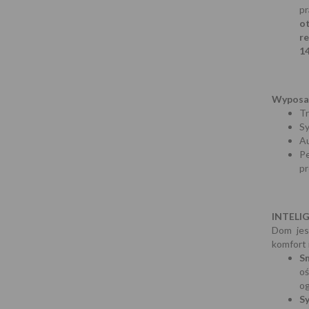
pr
o
r
1
Wyposaż
Tr
Sy
A
P
pr
INTELI
Dom jes
komfort 
S
o
o
S