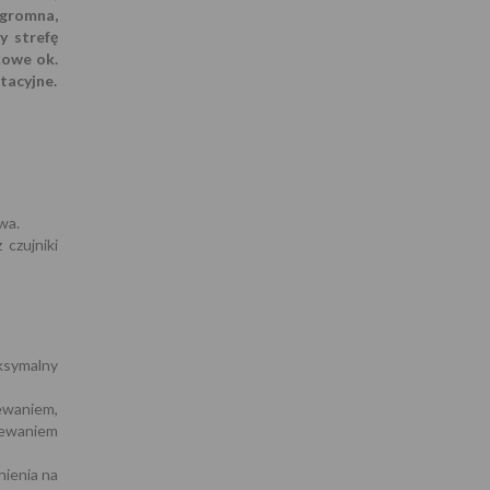
gromna,
y strefę
owe ok.
tacyjne.
wa.
czujniki
ksymalny
ewaniem,
lewaniem
nienia na