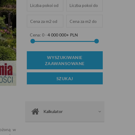
Cena:
0
-
4 000 000+ PLN
Zdjęcie 2
Kalkulator
łożoną w