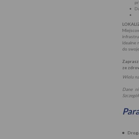
pr
Do
LOKALI
Miejsc
infrastr
idealne 
do swoje
Zaprasz
ze zdro
Wielu na
Dane ni
Szczegół
Par
Drog