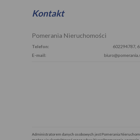
Kontakt
Pomerania Nieruchomości
Telefon:
602294787, 
E-mail:
biuro@pomerania.s
Administratorem danych osobowych jest Pomerania Nieruchomośc
można się skontaktować przez adres biuro@pomerania.szczecin