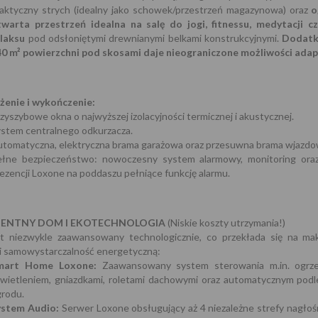
aktyczny strych (idealny jako schowek/przestrzeń magazynowa) oraz
o
twarta przestrzeń idealna na salę do jogi, fitnessu, medytacji cz
elaksu
pod odsłoniętymi drewnianymi belkami konstrukcyjnymi.
Dodatk
40 m² powierzchni pod skosami daje nieograniczone możliwości adap
enie i wykończenie:
zyszybowe okna o najwyższej izolacyjności termicznej i akustycznej.
stem centralnego odkurzacza.
utomatyczna, elektryczna brama garażowa oraz przesuwna brama wjazdo
ełne bezpieczeństwo: nowoczesny system alarmowy, monitoring oraz 
ezencji Loxone na poddaszu pełniące funkcję alarmu.
GENTNY DOM I EKOTECHNOLOGIA
(Niskie koszty utrzymania!)
t niezwykle zaawansowany technologicznie, co przekłada się na ma
i samowystarczalność energetyczną:
mart Home Loxone:
Zaawansowany system sterowania m.in. ogrz
świetleniem, gniazdkami, roletami dachowymi oraz automatycznym pod
grodu.
ystem Audio:
Serwer Loxone obsługujący aż 4 niezależne strefy nagłoś