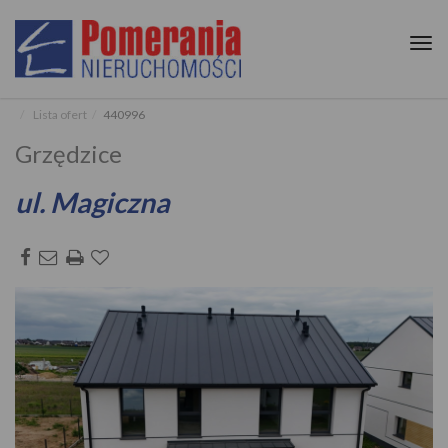
Tog
nav
Lista ofert
440996
Grzędzice
ul. Magiczna