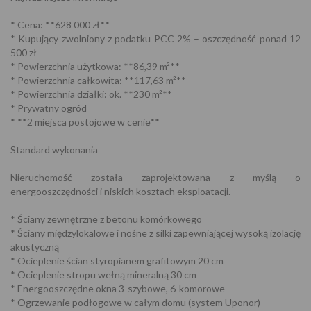
* Cena: **628 000 zł**
* Kupujący zwolniony z podatku PCC 2% – oszczędność ponad 12
500 zł
* Powierzchnia użytkowa: **86,39 m²**
* Powierzchnia całkowita: **117,63 m²**
* Powierzchnia działki: ok. **230 m²**
* Prywatny ogród
* **2 miejsca postojowe w cenie**
Standard wykonania
Nieruchomość została zaprojektowana z myślą o
energooszczędności i niskich kosztach eksploatacji.
* Ściany zewnętrzne z betonu komórkowego
* Ściany międzylokalowe i nośne z silki zapewniającej wysoką izolację
akustyczną
* Ocieplenie ścian styropianem grafitowym 20 cm
* Ocieplenie stropu wełną mineralną 30 cm
* Energooszczędne okna 3-szybowe, 6-komorowe
* Ogrzewanie podłogowe w całym domu (system Uponor)