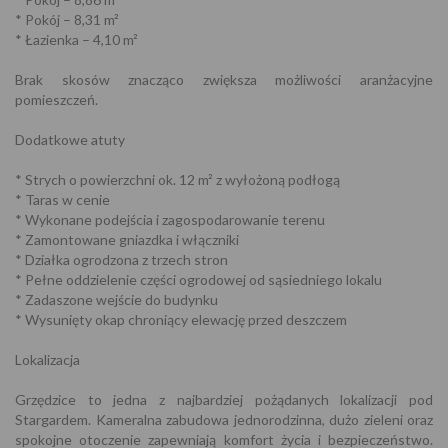
* Pokój – 8,31 m²
* Łazienka – 4,10 m²
Brak skosów znacząco zwiększa możliwości aranżacyjne
pomieszczeń.
Dodatkowe atuty
* Strych o powierzchni ok. 12 m² z wyłożoną podłogą
* Taras w cenie
* Wykonane podejścia i zagospodarowanie terenu
* Zamontowane gniazdka i włączniki
* Działka ogrodzona z trzech stron
* Pełne oddzielenie części ogrodowej od sąsiedniego lokalu
* Zadaszone wejście do budynku
* Wysunięty okap chroniący elewację przed deszczem
Lokalizacja
Grzędzice to jedna z najbardziej pożądanych lokalizacji pod
Stargardem. Kameralna zabudowa jednorodzinna, dużo zieleni oraz
spokojne otoczenie zapewniają komfort życia i bezpieczeństwo.