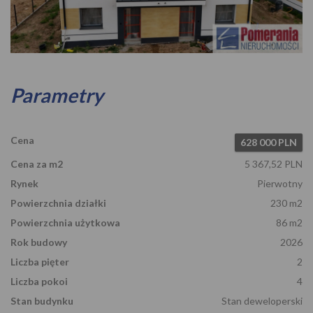
Zdjęcie 1
Parametry
Cena
628 000 PLN
Cena za m2
5 367,52 PLN
Rynek
Pierwotny
Powierzchnia działki
230 m2
Powierzchnia użytkowa
86 m2
Rok budowy
2026
Liczba pięter
2
Liczba pokoi
4
Stan budynku
Stan deweloperski