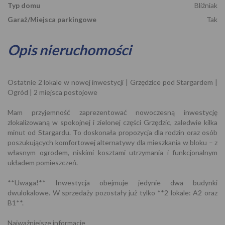
Typ domu
Bliźniak
Garaż/Miejsca parkingowe
Tak
Opis nieruchomości
Ostatnie 2 lokale w nowej inwestycji | Grzędzice pod Stargardem |
Ogród | 2 miejsca postojowe
Mam przyjemność zaprezentować nowoczesną inwestycję
zlokalizowaną w spokojnej i zielonej części Grzędzic, zaledwie kilka
minut od Stargardu. To doskonała propozycja dla rodzin oraz osób
poszukujących komfortowej alternatywy dla mieszkania w bloku – z
własnym ogrodem, niskimi kosztami utrzymania i funkcjonalnym
układem pomieszczeń.
**Uwaga!** Inwestycja obejmuje jedynie dwa budynki
dwulokalowe. W sprzedaży pozostały już tylko **2 lokale: A2 oraz
B1**.
Najważniejsze informacje