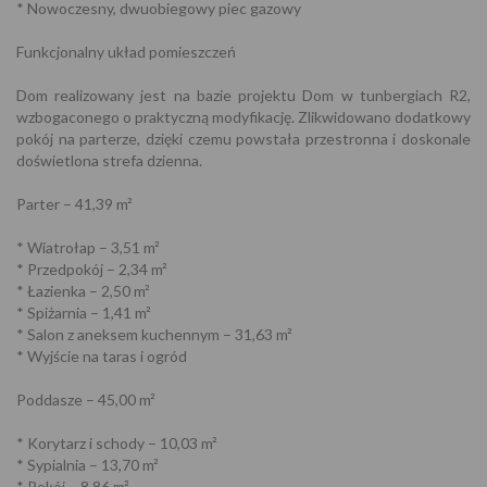
* Nowoczesny, dwuobiegowy piec gazowy
Funkcjonalny układ pomieszczeń
Dom realizowany jest na bazie projektu Dom w tunbergiach R2,
wzbogaconego o praktyczną modyfikację. Zlikwidowano dodatkowy
pokój na parterze, dzięki czemu powstała przestronna i doskonale
doświetlona strefa dzienna.
Parter – 41,39 m²
* Wiatrołap – 3,51 m²
* Przedpokój – 2,34 m²
* Łazienka – 2,50 m²
* Spiżarnia – 1,41 m²
* Salon z aneksem kuchennym – 31,63 m²
* Wyjście na taras i ogród
Poddasze – 45,00 m²
* Korytarz i schody – 10,03 m²
* Sypialnia – 13,70 m²
* Pokój – 8,86 m²